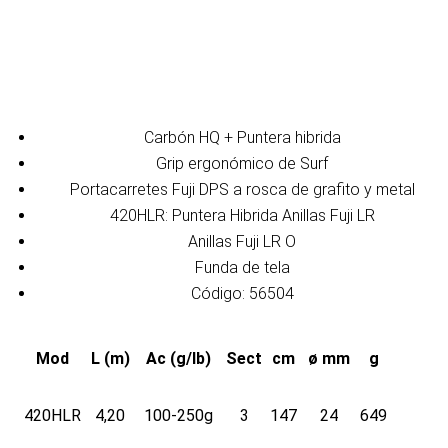
Carbón HQ + Puntera hibrida
Grip ergonómico de Surf
Portacarretes Fuji DPS a rosca de grafito y metal
420HLR: Puntera Hibrida Anillas Fuji LR
Anillas Fuji LR O
Funda de tela
Código: 56504
Mod
L (m)
Ac (g/lb)
Sect
cm
ø mm
g
420HLR
4,20
100-250g
3
147
24
649