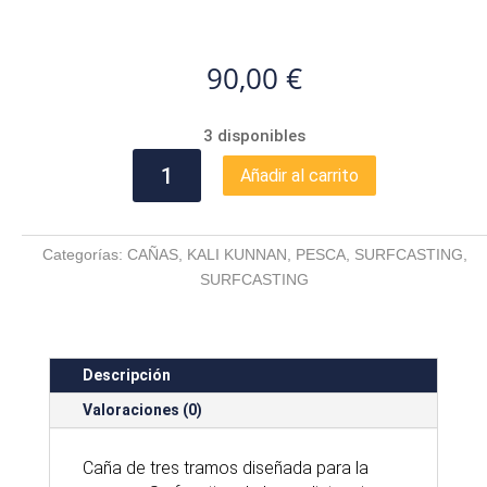
90,00
€
3 disponibles
KALI
Añadir al carrito
KUNNAN
SPLASH
SURF
Categorías:
CAÑAS
,
KALI KUNNAN
,
PESCA
,
SURFCASTING
,
cantidad
SURFCASTING
Descripción
Valoraciones (0)
Caña de tres tramos diseñada para la