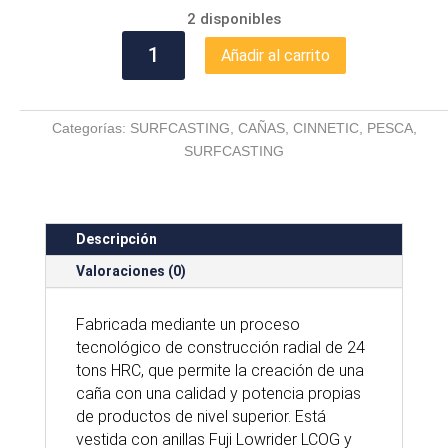
2 disponibles
IGNITION
Añadir al carrito
POWER
HYBRID
LC
Categorías:
SURFCASTING
,
CAÑAS
,
CINNETIC
,
PESCA
,
420
SURFCASTING
cantidad
Descripción
Valoraciones (0)
Fabricada mediante un proceso
tecnológico de construcción radial de 24
tons HRC, que permite la creación de una
caña con una calidad y potencia propias
de productos de nivel superior. Está
vestida con anillas Fuji Lowrider LCOG y