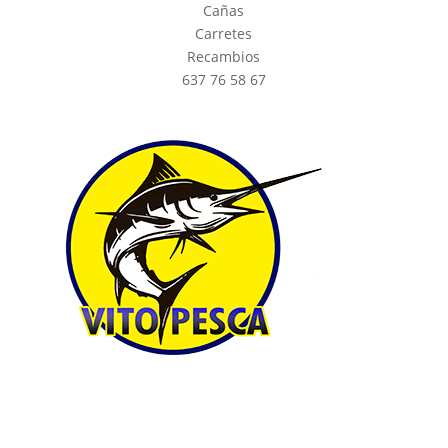
Cañas
Carretes
Recambios
637 76 58 67