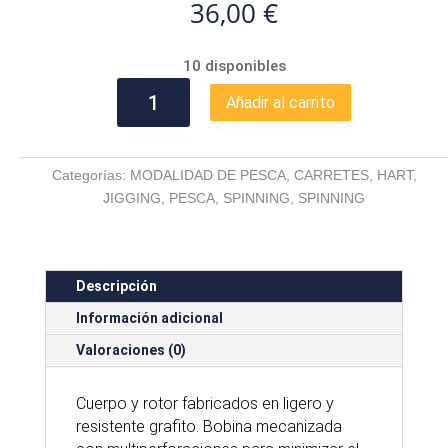
36,00
€
10 disponibles
HART
Añadir al carrito
E-
SYSTEM
3
Categorías:
MODALIDAD DE PESCA
,
CARRETES
,
HART
,
-
JIGGING
,
PESCA
,
SPINNING
,
SPINNING
6000
cantidad
Descripción
Información adicional
Valoraciones (0)
Cuerpo y rotor fabricados en ligero y
resistente grafito. Bobina mecanizada