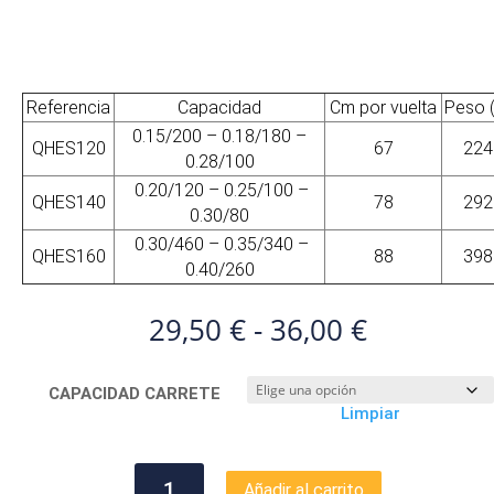
Referencia
Capacidad
Cm por vuelta
Peso (
0.15/200 – 0.18/180 –
QHES120
67
224
0.28/100
0.20/120 – 0.25/100 –
QHES140
78
292
0.30/80
0.30/460 – 0.35/340 –
QHES160
88
398
0.40/260
Rango
29,50
€
-
36,00
€
de
precios:
CAPACIDAD CARRETE
desde
Limpiar
29,50 €
hasta
36,00 €
HART
Añadir al carrito