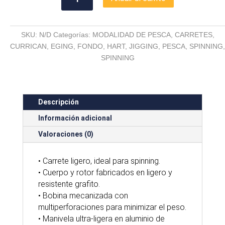
E-
SYSTEM
1
SKU:
N/D
Categorías:
MODALIDAD DE PESCA
,
CARRETES
,
cantidad
CURRICAN
,
EGING
,
FONDO
,
HART
,
JIGGING
,
PESCA
,
SPINNING
,
SPINNING
Descripción
Información adicional
Valoraciones (0)
• Carrete ligero, ideal para spinning.
• Cuerpo y rotor fabricados en ligero y
resistente grafito.
• Bobina mecanizada con
multiperforaciones para minimizar el peso.
• Manivela ultra-ligera en aluminio de