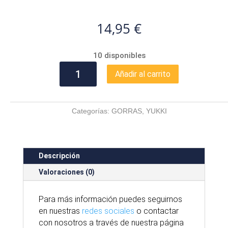
14,95
€
10 disponibles
GORRA
Añadir al carrito
PARCHE
TRUCKER
ATUN
Categorías:
GORRAS
,
YUKKI
YUKI
cantidad
Descripción
Valoraciones (0)
Para
más
información puedes seguirnos
en nuestras
redes sociales
o contactar
con nosotros
a través
de nuestra
página