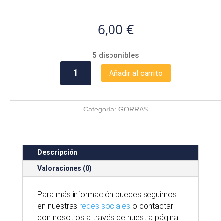
6,00
€
5 disponibles
GORRA
Añadir al carrito
GUARDIA
CIVIL
cantidad
Categoría:
GORRAS
Descripción
Valoraciones (0)
Para
más
información puedes seguirnos
en nuestras
redes sociales
o contactar
con nosotros
a través
de nuestra
página