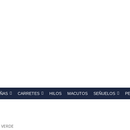
a
s
ÑAS
CARRETES
HILOS
MACUTOS
SEÑUELOS
P
 VERDE