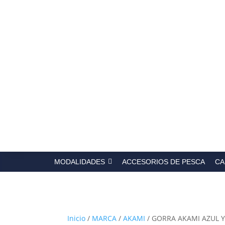
Búsqued
de
producto
MODALIDADES
ACCESORIOS DE PESCA
CA
Inicio
/
MARCA
/
AKAMI
/ GORRA AKAMI AZUL Y