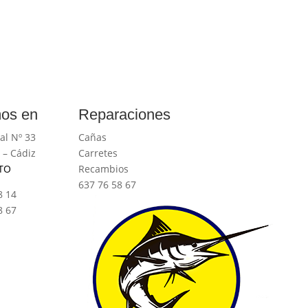
os en
Reparaciones
al Nº 33
Cañas
 – Cádiz
Carretes
TO
Recambios
637 76 58 67
8 14
8 67