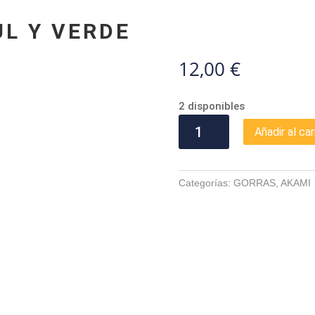
L Y VERDE
12,00
€
2 disponibles
GORRA
Añadir al car
AKAMI
AZUL
Y
Categorías:
GORRAS
,
AKAMI
VERDE
cantidad