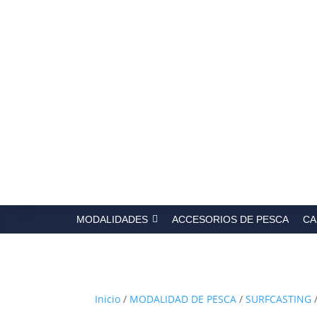
Búsqued
de
producto
MODALIDADES
ACCESORIOS DE PESCA
CA
Inicio
/
MODALIDAD DE PESCA
/
SURFCASTING