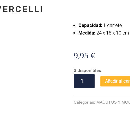
VERCELLI
Capacidad:
1 carrete.
Medida:
24 x 18 x 10 cm
9,95
€
3 disponibles
FUNDA
Añadir al car
CARRETE
VERCELLI
cantidad
Categorías:
MACUTOS Y MOC