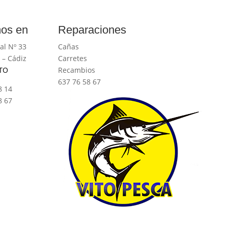
os en
Reparaciones
al Nº 33
Cañas
 – Cádiz
Carretes
TO
Recambios
637 76 58 67
8 14
8 67