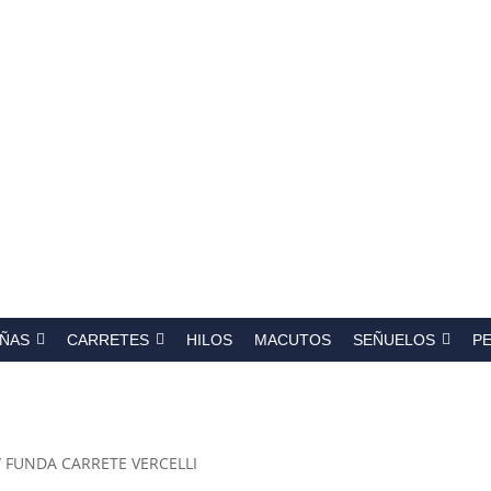
a
s
ÑAS
CARRETES
HILOS
MACUTOS
SEÑUELOS
P
/ FUNDA CARRETE VERCELLI