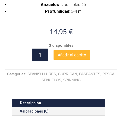
Anzuelos
: Dos triples #6
Profundidad
: 3-4 m
14,95
€
3 disponibles
DEJAVÚ
Añadir al carrito
95
BLACK-
SARDINE
Categorías:
SPANISH LURES
,
CURRICAN
,
PASEANTES
,
PESCA
,
cantidad
SEÑUELOS
,
SPINNING
Descripción
Valoraciones (0)