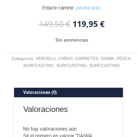
Enlace carrete:
pincha aquí
.
El
El
149,50
€
119,95
€
precio
precio
original
actual
Sin existencias
era:
es:
149,50 €.
119,95 €
Categorías:
VERCELLI
,
CAÑAS
,
CARRETES
,
DAIWA
,
PESCA
,
SURFCASTING
,
SURFCASTING
,
SURFCASTING
Valoraciones (0)
Valoraciones
No hay valoraciones aún.
Sé el primero en valorar “DAIWA