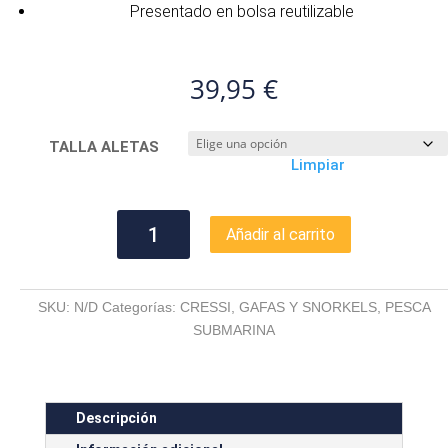
Presentado en bolsa reutilizable
39,95
€
TALLA ALETAS
Limpiar
KIT
Añadir al carrito
RONDINELLA
cantidad
SKU:
N/D
Categorías:
CRESSI
,
GAFAS Y SNORKELS
,
PESCA
SUBMARINA
Descripción