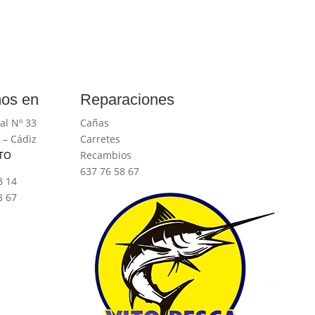
os en
Reparaciones
al Nº 33
Cañas
 – Cádiz
Carretes
TO
Recambios
637 76 58 67
8 14
8 67