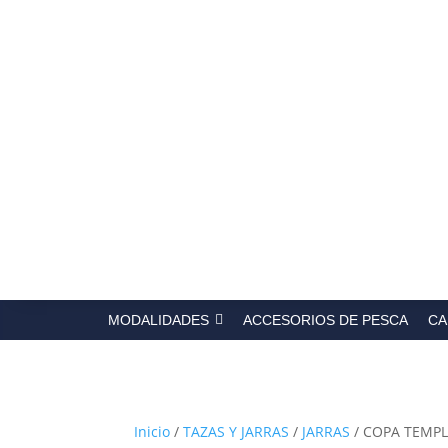
Búsqued
de
producto
MODALIDADES
ACCESORIOS DE PESCA
CA
Inicio
/
TAZAS Y JARRAS
/
JARRAS
/ COPA TEMPL