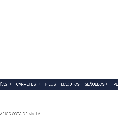
a
s
ÑAS
CARRETES
HILOS
MACUTOS
SEÑUELOS
P
ARIOS COTA DE MALLA