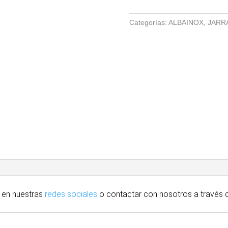
COTA
DE
Categorías:
ALBAINOX
,
JARR
MALLA
cantidad
 en nuestras
redes sociales
o contactar con nosotros
a través
d