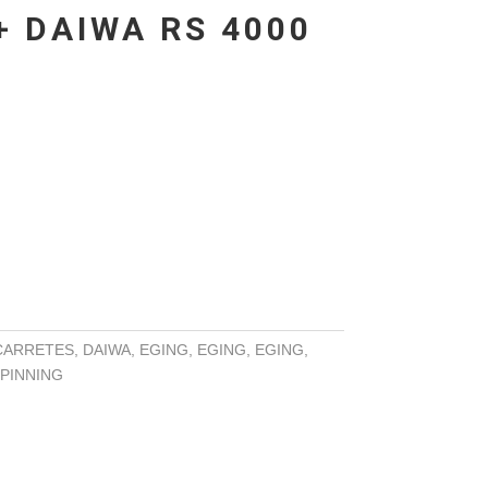
 DAIWA RS 4000
El
precio
actual
es:
49,95 €.
CARRETES
,
DAIWA
,
EGING
,
EGING
,
EGING
,
PINNING