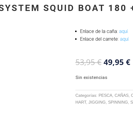
YSTEM SQUID BOAT 180 +
Enlace de la caña:
aquí.
Enlace del carrete:
aquí.
El
53,95
€
49,95
€
precio
original
Sin existencias
era:
53,95 €.
Categorías:
PESCA
,
CAÑAS
,
HART
,
JIGGING
,
SPINNING
,
S