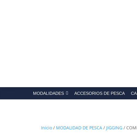
Búsqued
de
producto
MODALIDADES
ACCESORIOS DE PESCA
CA
Inicio
/
MODALIDAD DE PESCA
/
JIGGING
/ COM