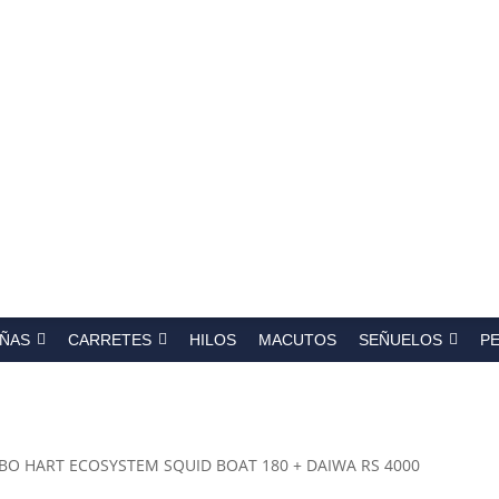
a
s
ÑAS
CARRETES
HILOS
MACUTOS
SEÑUELOS
P
BO HART ECOSYSTEM SQUID BOAT 180 + DAIWA RS 4000