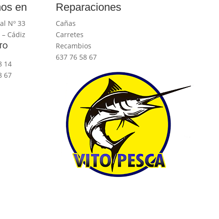
os en
Reparaciones
al Nº 33
Cañas
 – Cádiz
Carretes
TO
Recambios
637 76 58 67
8 14
8 67