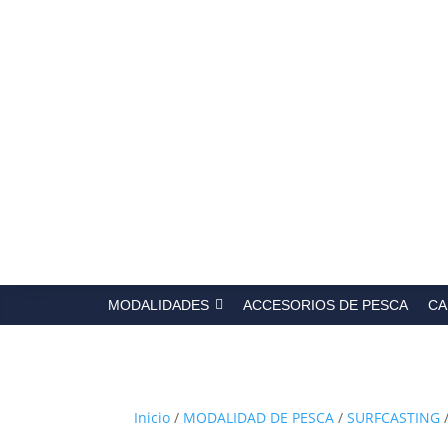
Búsqued
de
producto
MODALIDADES
ACCESORIOS DE PESCA
CA
Inicio
/
MODALIDAD DE PESCA
/
SURFCASTING