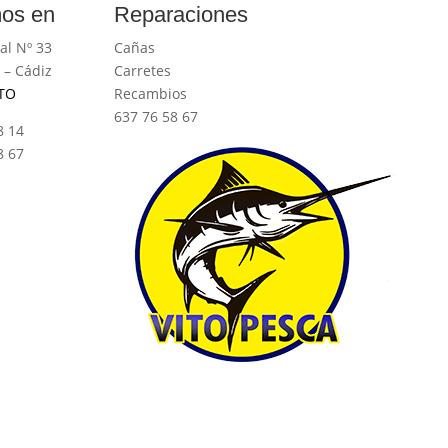
os en
Reparaciones
al Nº 33
Cañas
 – Cádiz
Carretes
TO
Recambios
637 76 58 67
8 14
8 67