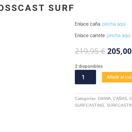
OSSCAST SURF
Enlace caña:
pincha aquí.
Enlace carrete:
pincha aquí
.
El
219,95
€
205,0
precio
origina
2 disponibles
era:
COMBO
219,95
Añadir al car
DAIWA
CROSSCAST
SURF
Categorías:
DAIWA
,
CAÑAS
,
cantidad
SURFCASTING
,
SURFCASTI