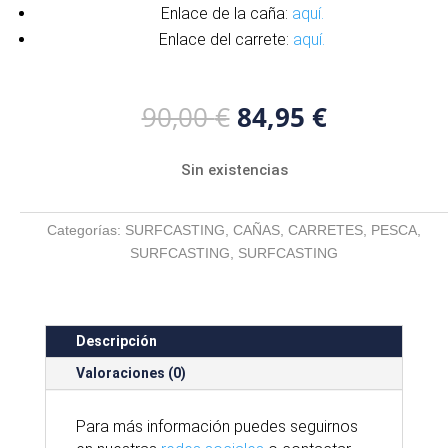
Enlace de la caña:
aquí.
Enlace del carrete:
aquí.
El
El
90,00
€
84,95
€
precio
precio
original
actual
Sin existencias
era:
es:
90,00 €.
84,95 €.
Categorías:
SURFCASTING
,
CAÑAS
,
CARRETES
,
PESCA
,
SURFCASTING
,
SURFCASTING
Descripción
Valoraciones (0)
Para
más
información puedes seguirnos