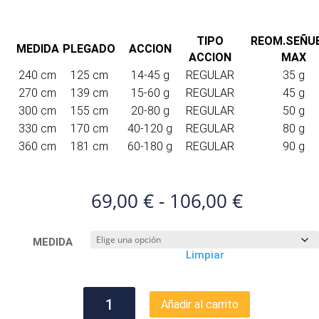
TIPO
REOM.SEÑU
MEDIDA
PLEGADO
ACCION
ACCION
MAX
240 cm
125 cm
14-45 g
REGULAR
35 g
270 cm
139 cm
15-60 g
REGULAR
45 g
300 cm
155 cm
20-80 g
REGULAR
50 g
330 cm
170 cm
40-120 g
REGULAR
80 g
360 cm
181 cm
60-180 g
REGULAR
90 g
Rango
69,00
€
-
106,00
€
de
precios:
MEDIDA
desde
Limpiar
69,00 €
hasta
106,00 €
CINNETIC
Añadir al carrito
EXPLORER