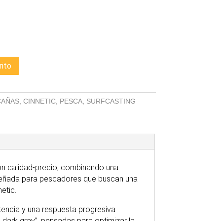
rito
CAÑAS
,
CINNETIC
,
PESCA
,
SURFCASTING
ión calidad-precio, combinando una
iseñada para pescadores que buscan una
etic.
encia y una respuesta progresiva
 dark gray”, pensadas para optimizar la