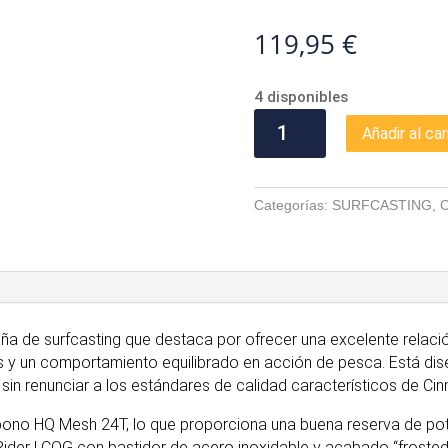
119,95
€
4 disponibles
CINNETIC
Añadir al car
BLUE
LINE
PRO
Categorías:
SURFCASTING
,
LC
HYBRID
420
cantidad
aña de surfcasting que destaca por ofrecer una excelente relac
 y un comportamiento equilibrado en acción de pesca. Está d
sin renunciar a los estándares de calidad característicos de Cinn
bono HQ Mesh 24T, lo que proporciona una buena reserva de pot
w Rider LCOG con bastidor de acero inoxidable y acabado “frosted