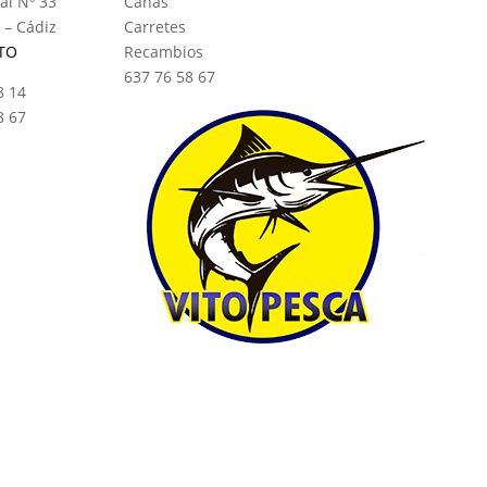
al Nº 33
Cañas
 – Cádiz
Carretes
TO
Recambios
637 76 58 67
8 14
8 67