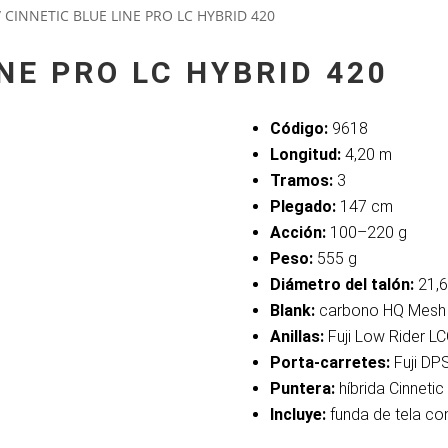
 CINNETIC BLUE LINE PRO LC HYBRID 420
NE PRO LC HYBRID 420
Código:
9618
Longitud:
4,20 m
Tramos:
3
Plegado:
147 cm
Acción:
100–220 g
Peso:
555 g
Diámetro del talón:
21,
Blank:
carbono HQ Mesh
Anillas:
Fuji Low Rider LC
Porta-carretes:
Fuji DP
Puntera:
híbrida Cinnetic 
Incluye:
funda de tela con