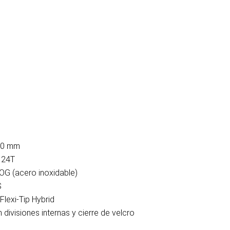
60 mm
 24T
OG (acero inoxidable)
S
Flexi-Tip Hybrid
 divisiones internas y cierre de velcro