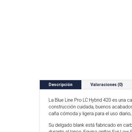
Descripción
Valoraciones (0)
La Blue Line Pro LC Hybrid 420 es una c
construcción cuidada, buenos acabados
caña cómoda y ligera para el uso diario, 
Su delgado blank está fabricado en car
durante el lance. Equipa anillas Fuji Lo