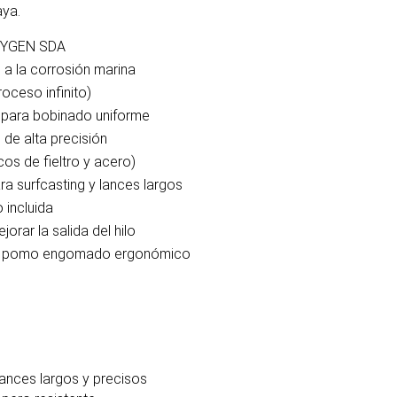
aya.
 OXYGEN SDA
e a la corrosión marina
roceso infinito)
 para bobinado uniforme
de alta precisión
os de fieltro y acero)
a surfcasting y lances largos
 incluida
rar la salida del hilo
on pomo engomado ergonómico
ances largos y precisos