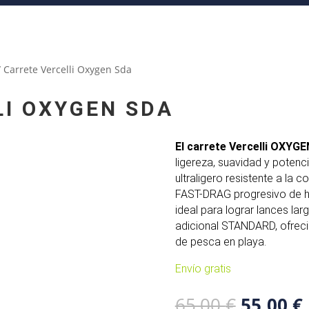
 Carrete Vercelli Oxygen Sda
LI OXYGEN SDA
El carrete
Vercelli
OXYGE
ligereza, suavidad y potenc
ultraligero resistente a la 
FAST-DRAG progresivo de h
ideal para lograr lances la
adicional STANDARD, ofrecie
de pesca en playa.
Envío gratis
El
65,00
€
55,00
€