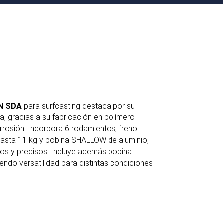
N SDA
para surfcasting destaca por su
ia, gracias a su fabricación en polímero
corrosión. Incorpora 6 rodamientos, freno
asta 11 kg y bobina SHALLOW de aluminio,
rgos y precisos. Incluye además bobina
ndo versatilidad para distintas condiciones
El