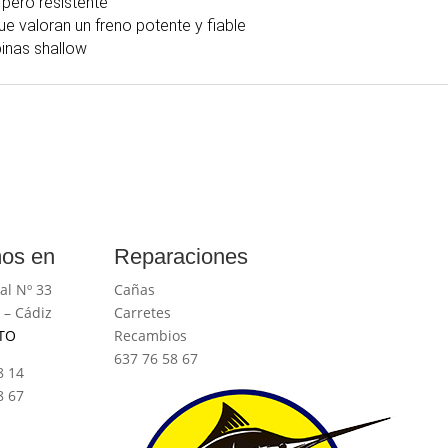
 pero resistente
 valoran un freno potente y fiable
binas shallow
os en
Reparaciones
al Nº 33
Cañas
 – Cádiz
Carretes
TO
Recambios
637 76 58 67
8 14
8 67