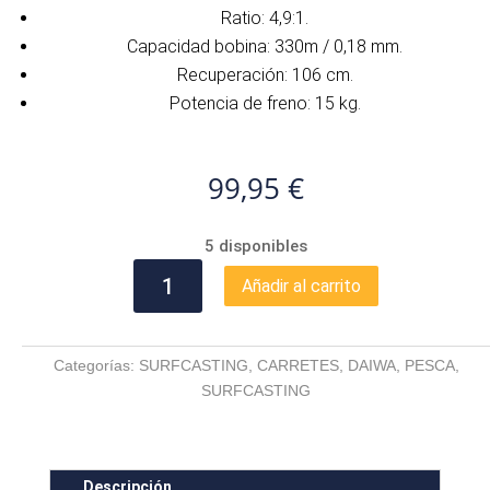
Ratio: 4,9:1.
Capacidad bobina: 330m / 0,18 mm.
Recuperación: 106 cm.
Potencia de freno: 15 kg.
99,95
€
5 disponibles
CARRETE
Añadir al carrito
DAIWA
CROSSCAST
SURF
Categorías:
SURFCASTING
,
CARRETES
,
DAIWA
,
PESCA
,
35
SURFCASTING
SCW
TYPE
R
cantidad
Descripción