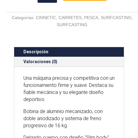
SKY
LINE
Categorías:
CINNETIC
,
CARRETES
,
PESCA
,
SURFCASTING
,
PRO
SURFCASTING
DS
7000
cantidad
Descripción
Valoraciones (0)
Una máquina precisa y competitiva con un
funcionamiento firme y suave. Destaca su
fiable mecánica y su elegante diseño
deportivo.
Bobina de aluminio mecanizado, con
doble anodizado y sistema de freno
progresivo de 16 kg.
Delgado cuerpo con diseño "Slim body"