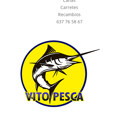
Cañas
Carretes
Recambios
637 76 58 67