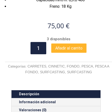
Freno: 18 Kg
75,00
€
3 disponibles
CINNETIC
Añadir al carrito
REXTAIL
DS
7000
Categorías:
CARRETES
,
CINNETIC
,
FONDO
,
PESCA
,
PESCA A
CRBK
FONDO
,
SURFCASTING
,
SURFCASTING
cantidad
Descripción
Información adicional
Valoraciones (0)