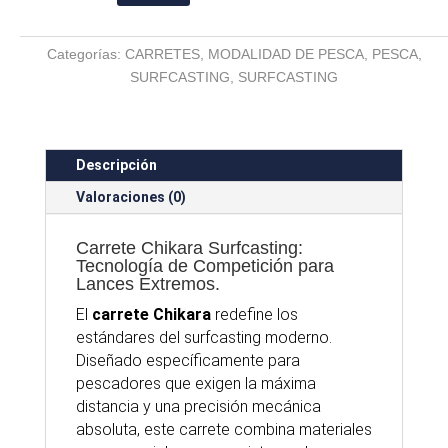
Surfcasting
Oscilación
Categorías:
CARRETES
,
MODALIDAD DE PESCA
,
PESCA
,
Lenta
SURFCASTING
,
SURFCASTING
y
Freno
20kg
cantidad
Descripción
Valoraciones (0)
Carrete Chikara Surfcasting:
Tecnología de Competición para
Lances Extremos.
El
carrete Chikara
redefine los
estándares del surfcasting moderno.
Diseñado específicamente para
pescadores que exigen la máxima
distancia y una precisión mecánica
absoluta, este
carrete
combina materiales