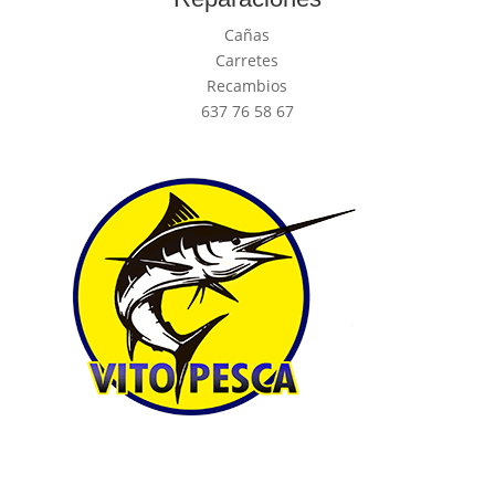
Cañas
Carretes
Recambios
637 76 58 67