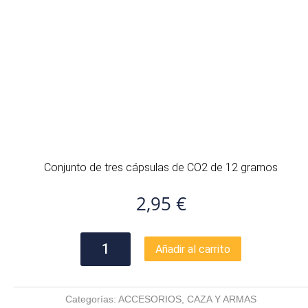
Conjunto de tres cápsulas de CO2 de 12 gramos
2,95
€
CÁPSULAS
Añadir al carrito
CO2
12
GRAMOS
Categorías:
ACCESORIOS
,
CAZA Y ARMAS
cantidad