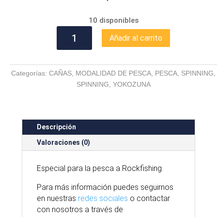
10 disponibles
CAÑA
Añadir al carrito
YOKOZUMA
ROCK
FISHING
Categorías:
CAÑAS
,
MODALIDAD DE PESCA
,
PESCA
,
SPINNING
,
210
SPINNING
,
YOKOZUNA
CM
cantidad
Descripción
Valoraciones (0)
Especial para la pesca a Rockfishing.
Para
más
información puedes seguirnos
en nuestras
redes sociales
o contactar
con nosotros
a través
de