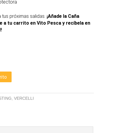
otectora
 tus próximas salidas.
¡Añade la Caña
 a tu carrito en Vito Pesca y recíbela en
!
rito
STING
,
VERCELLI