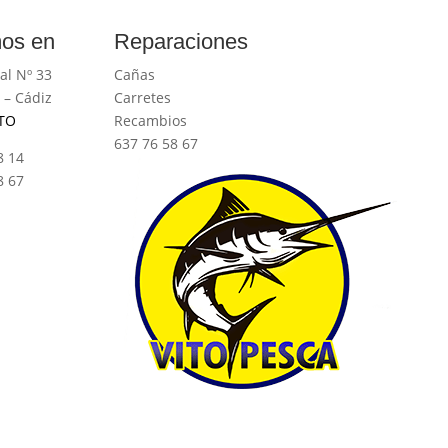
os en
Reparaciones
al Nº 33
Cañas
 – Cádiz
Carretes
TO
Recambios
637 76 58 67
8 14
8 67