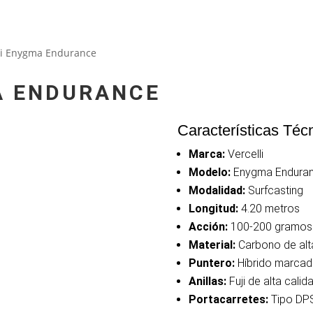
lli Enygma Endurance
A ENDURANCE
Características Téc
Marca:
Vercelli
Modelo:
Enygma Enduran
Modalidad:
Surfcasting
Longitud:
4.20 metros
Acción:
100-200 gramos
Material:
Carbono de alta
Puntero:
Híbrido marcado
Anillas:
Fuji de alta calid
Portacarretes:
Tipo DPS