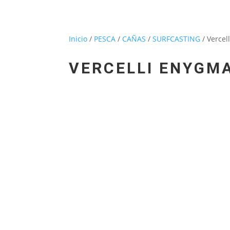
Inicio
/
PESCA
/
CAÑAS
/
SURFCASTING
/ Verce
VERCELLI ENYGM