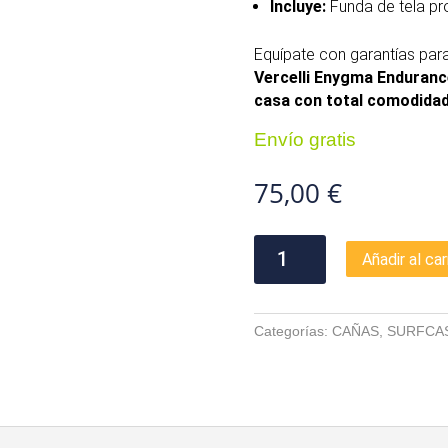
Incluye:
Funda de tela pr
Equípate con garantías para
Vercelli Enygma Endurance
casa con total comodidad
Envío gratis
75,00
€
Vercelli
Añadir al car
Enygma
Endurance
cantidad
Categorías:
CAÑAS
,
SURFCA