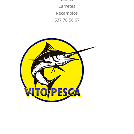
Carretes
Recambios
637 76 58 67