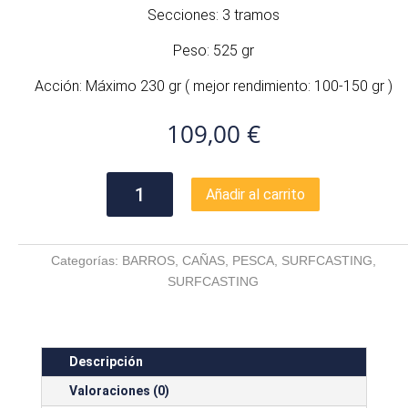
Secciones: 3 tramos
Peso: 525 gr
Acción: Máximo 230 gr ( mejor rendimiento: 100-150 gr )
109,00
€
Barros
Añadir al carrito
Jumper
Hybrid
Cast
Categorías:
BARROS
,
CAÑAS
,
PESCA
,
SURFCASTING
,
420
SURFCASTING
cantidad
Descripción
Valoraciones (0)