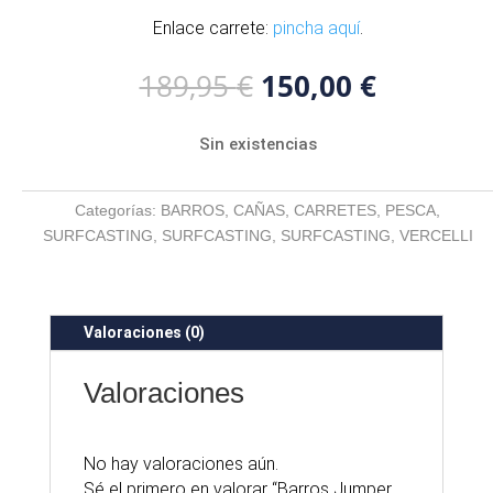
Enlace carrete:
pincha aquí
.
El
El
189,95
€
150,00
€
precio
precio
original
actual
Sin existencias
era:
es:
189,95 €.
150,00 €
Categorías:
BARROS
,
CAÑAS
,
CARRETES
,
PESCA
,
SURFCASTING
,
SURFCASTING
,
SURFCASTING
,
VERCELLI
Valoraciones (0)
Valoraciones
No hay valoraciones aún.
Sé el primero en valorar “Barros Jumper