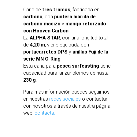
Caña de
tres tramos
, fabricada en
carbono
, con
puntera híbrida de
carbono macizo
y
mango reforzado
con Hooven Carbon
.
La
ALPHA STAR
, con una longitud total
de
4,20 m
, viene equipada con
portacarretes DPS
y
anillas Fuji de la
serie MN O-Ring
.
Esta caña para
pesca surfcasting
tiene
capacidad para lanzar plomos de hasta
230 g
.
Para
más
información puedes seguirnos
en nuestras
redes sociales
o contactar
con nosotros
a través
de nuestra
página
web,
contacta.