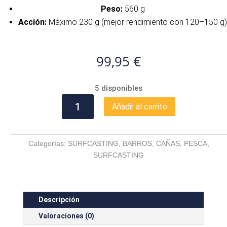
Peso:
560 g
Acción:
Máximo 230 g (mejor rendimiento con 120–150 g)
99,95
€
5 disponibles
BARROS
Añadir al carrito
ALPHA
STAR
NSX
Categorías:
SURFCASTING
,
BARROS
,
CAÑAS
,
PESCA
,
cantidad
SURFCASTING
Descripción
Valoraciones (0)