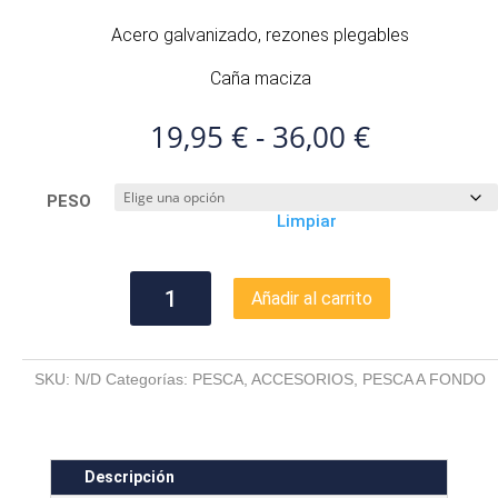
Acero galvanizado, rezones plegables
Caña maciza
Rango
19,95
€
-
36,00
€
de
precios:
PESO
desde
Limpiar
19,95 €
hasta
36,00 €
ANCLA
Añadir al carrito
PLEGABLE
cantidad
SKU:
N/D
Categorías:
PESCA
,
ACCESORIOS
,
PESCA A FONDO
Descripción