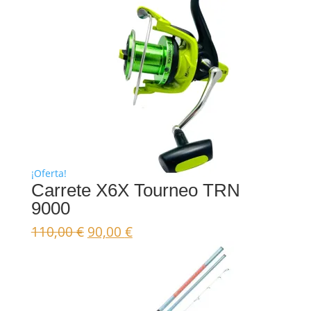
¡Oferta!
Carrete X6X Tourneo TRN
9000
El
El
110,00
€
90,00
€
precio
precio
original
actual
era:
es:
110,00 €.
90,00 €.